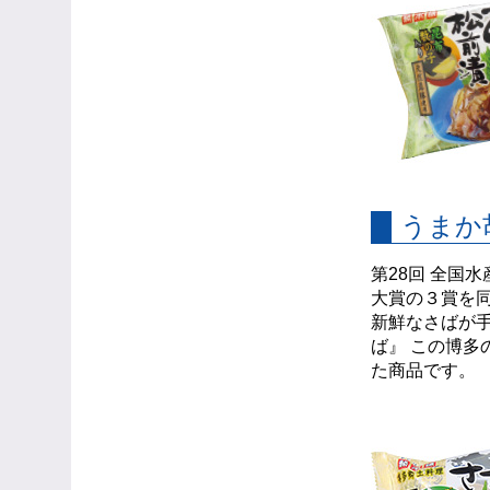
うまか
第28回 全国
大賞の３賞を
新鮮なさばが
ば』 この博
た商品です。