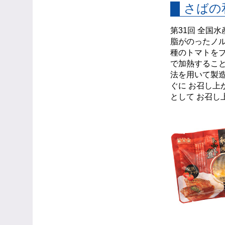
さばの
第31回 全国
脂がのったノ
種のトマトをブ
で加熱するこ
法を用いて製造
ぐに お召し上
として お召し