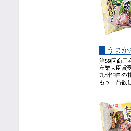
うまか
第59回商
産業大臣賞
九州独自の
もう一品欲