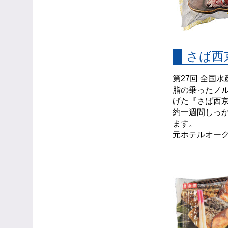
さば西
第27回 全国
脂の乗ったノ
げた『さば西
約一週間しっ
ます。
元ホテルオーク