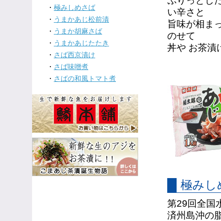
ぷりっとし
・
極みしめさば
い辛さと
・
うまかあじ松前漬
旨味が相ま
・
うまか胡麻さば
のせて
・
うまかあじたたき
丼や お茶
・
さば西京漬け
・
さば味噌煮
・
さばの和風トマト煮
極みし
第29回全国
済州島沖の