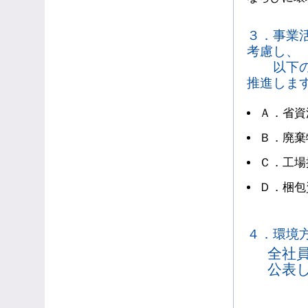
３．事業
考慮し、
以下の活
推進しま
Ａ．省資
Ｂ．廃棄
Ｃ．工場
Ｄ．梱包
４．環境
全社
公表