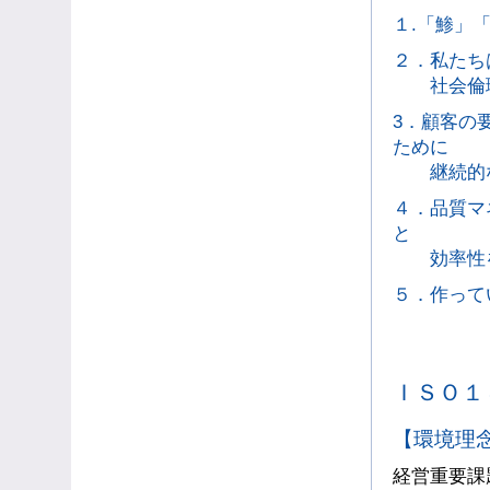
１.「鯵」
２．私たち
社会倫理規
3．顧客の
ために
継続的な
４．品質マ
と
効率性を
５．作って
ＩＳＯ１
【環境理
経営重要課