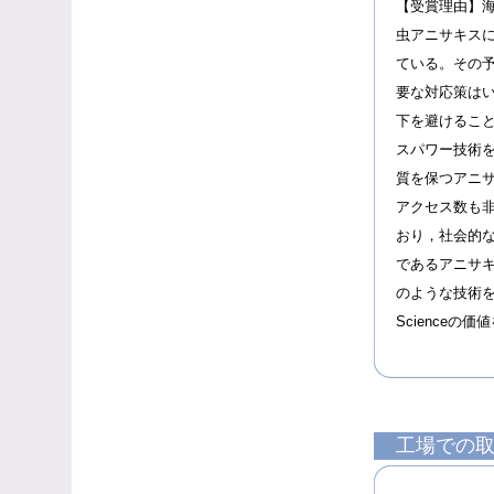
【受賞理由】
虫アニサキス
ている。その
要な対応策はい
下を避けるこ
スパワー技術
質を保つアニ
アクセス数も
おり，社会的
であるアニサ
のような技術を発
Science
工場での