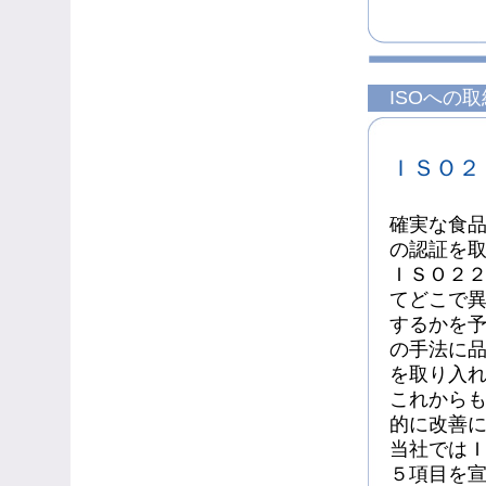
ISOへの
ＩＳＯ２
確実な食
の認証を
ＩＳＯ２
てどこで
するかを
の手法に
を取り入
これから
的に改善
当社では
５項目を